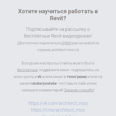
Хотите научиться работать в
Revit?
Подписывайте на рассылку о
бесплатных Revit-видеоуроках!
(Достаточно подписаться
ОДИН
раз на любой из
страниц architect-mos.ru
)
Все уроки и вопросы/ответы моего блога
бесплатные
, поддержите меня - подпишитесь на
мою группу в
vk
и/или канал в
телеграмм
и/или на
канал
rutube/youtube
- поставьте лайк и/или
напишите комментарий!
Заранее спасибо
!
https://vk.com/architect_mos
https://t.me/architect_mos