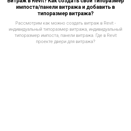
Витраж в Revit? Как создать свой типоразмер
импоста/панели витража и добавить в
типоразмер витража?
Рассмотрим как можно создать витраж в Revit -
индивидуальный типоразмер витража, индивидуальный
типоразмер импоста, панели витража. Где в Revit
проекте двери для витража?