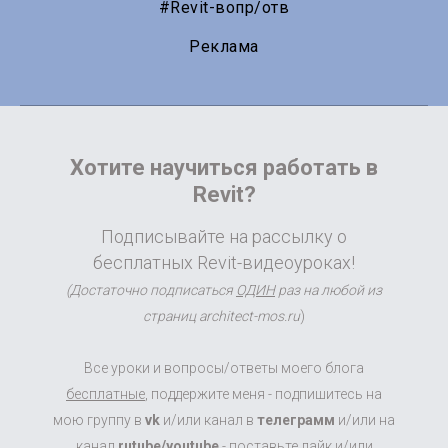
#Revit-вопр/отв
Реклама
Хотите научиться работать в
Revit?
Подписывайте на рассылку о
бесплатных Revit-видеоуроках!
(Достаточно подписаться
ОДИН
раз на любой из
страниц architect-mos.ru
)
Все уроки и вопросы/ответы моего блога
бесплатные
, поддержите меня - подпишитесь на
мою группу в
vk
и/или канал в
телеграмм
и/или на
канал
rutube/youtube
- поставьте лайк и/или