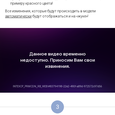
примеру красного цвета!
Все изменения, которые будут происходить в модели
автоматически
будут отображаться и на «жуке»!
3