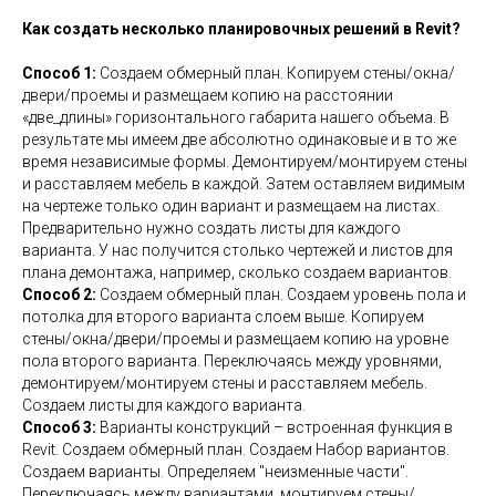
Как создать несколько планировочных решений в Revit?
Способ 1:
Создаем обмерный план. Копируем стены/окна/
двери/проемы и размещаем копию на расстоянии
«две_длины» горизонтального габарита нашего объема. В
результате мы имеем две абсолютно одинаковые и в то же
время независимые формы. Демонтируем/монтируем стены
и расставляем мебель в каждой. Затем оставляем видимым
на чертеже только один вариант и размещаем на листах.
Предварительно нужно создать листы для каждого
варианта. У нас получится столько чертежей и листов для
плана демонтажа, например, сколько создаем вариантов.
Способ 2:
Создаем обмерный план. Создаем уровень пола и
потолка для второго варианта слоем выше. Копируем
стены/окна/двери/проемы и размещаем копию на уровне
пола второго варианта. Переключаясь между уровнями,
демонтируем/монтируем стены и расставляем мебель.
Создаем листы для каждого варианта.
Способ 3:
Варианты конструкций – встроенная функция в
Revit. Создаем обмерный план. Создаем Набор вариантов.
Создаем варианты. Определяем "неизменные части".
Переключаясь между вариантами, монтируем стены/