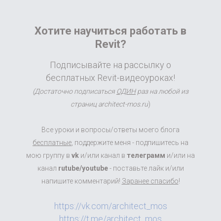
Хотите научиться работать в
Revit?
Подписывайте на рассылку о
бесплатных Revit-видеоуроках!
(Достаточно подписаться
ОДИН
раз на любой из
страниц architect-mos.ru
)
Все уроки и вопросы/ответы моего блога
бесплатные
, поддержите меня - подпишитесь на
мою группу в
vk
и/или канал в
телеграмм
и/или на
канал
rutube/youtube
- поставьте лайк и/или
напишите комментарий!
Заранее спасибо
!
https://vk.com/architect_mos
https://t.me/architect_mos