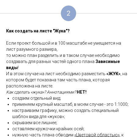
2
Как создать на листе "Жука"?
Если проект большой и в 100 масштабе не умещается на
лист разумного размера,
то можно план разделить и в таком случае необходимо
создавать для разных частей одного плана
Зависимые
виды
!
И в этом случае на лист необходимо разместить
«ЖУК»
, на
котором будет показана там часть плана, которая
расположена на листе.
Как сделать «жука»? Аннотациями?
НЕТ!
создаем отдельный вид;
применяем крупный масштаб, в моем случае - это 1:1000;
настраиваем графику, можно создать специальный
шаблон вида для «жуков»;
скрываем все лишнее;
оставляем кружочки крайних осей;
нужную часть плана обводим
«Цветовой областью»
, к