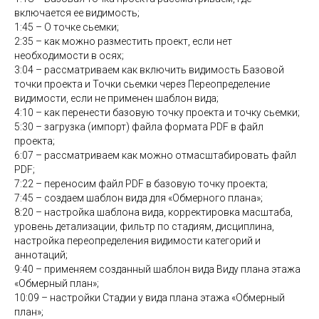
включается ее видимость;
1:45 – О точке сьемки;
2:35 – как можно разместить проект, если нет
необходимости в осях;
3:04 – рассматриваем как включить видимость Базовой
точки проекта и Точки сьемки через Переопределение
видимости, если не применен шаблон вида;
4:10 – как перенести базовую точку проекта и точку сьемки;
5:30 – загрузка (импорт) файла формата PDF в файл
проекта;
6:07 – рассматриваем как можно отмасштабировать файл
PDF;
7:22 – переносим файл PDF в базовую точку проекта;
7:45 – создаем шаблон вида для «Обмерного плана»;
8:20 – настройка шаблона вида, корректировка масштаба,
уровень детализации, фильтр по стадиям, дисциплина,
настройка переопределения видимости категорий и
аннотаций;
9:40 – применяем созданный шаблон вида Виду плана этажа
«Обмерный план»;
10:09 – настройки Стадии у вида плана этажа «Обмерный
план»;