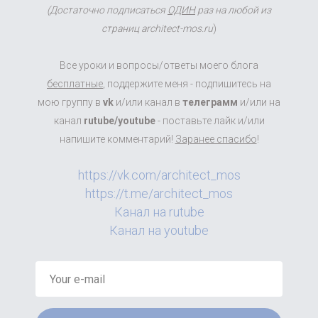
(Достаточно подписаться
ОДИН
раз на любой из
страниц architect-mos.ru
)
Все уроки и вопросы/ответы моего блога
бесплатные
, поддержите меня - подпишитесь на
мою группу в
vk
и/или канал в
телеграмм
и/или на
канал
rutube/youtube
- поставьте лайк и/или
напишите комментарий!
Заранее спасибо
!
https://vk.com/architect_mos
https://t.me/architect_mos
Канал на rutube
Канал на youtube