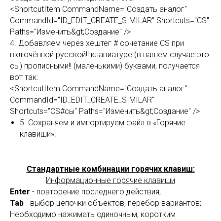
<ShortcutItem CommandName="Создать аналог"
CommandId="ID_EDIT_CREATE_SIMILAR" Shortcuts="CS"
Paths="Изменить&gt;Создание" />
4. Добавляем через хештег # сочетание CS при
включённой русской!! клавиатуре (в нашем случае это
сы) прописными!! (маленькими) буквами, получается
вот так:
<ShortcutItem CommandName="Создать аналог"
CommandId="ID_EDIT_CREATE_SIMILAR"
Shortcuts="CS#сы" Paths="Изменить&gt;Создание" />
5. Сохраняем и импортируем файл в «Горячие
клавиши».
Стандартные комбинации горячих клавиш:
Информационные горячие клавиши
Enter
- повторение последнего действия;
Tab
- выбор цепочки объектов, перебор вариантов;
Необходимо нажимать одиночным, коротким