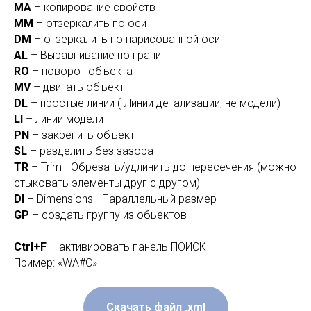
МА
– копирование свойств
MM
– отзеркалить по оси
DM
– отзеркалить по нарисованной оси
AL
– Выравнивание по грани
RO
– поворот объекта
MV
– двигать объект
DL
– простые линии ( Линии детализации, не модели)
LI
– линии модели
PN
– закрепить объект
SL
– разделить без зазора
TR
– Trim - Обрезать/удлинить до пересечения (можно
стыковать элементы друг с другом)
DI
– Dimensions - Параллельный размер
GP
– создать группу из обьектов
Ctrl+F
– активировать панель ПОИСК
Пример: «WA#С»
Скачать файл .xml