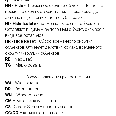
HH - Hide
- Временное скрытие объекта; Позволяет
временно скрыть объект на виде, пока команда
активна вид ограничивает голубая рамка.
HI - Hide Isolate
- Временная изоляция объектов;
Оставляет видимым выделенный объект, скрывая с
вида все остальное.
HR - Hide Reset
- Сброс временного скрытия
объектов; Отменяет действия команд временного
скрытия/изоляции обьектов.
RE
– масштаб
TG
– Маркировать
Горячие клавиши при построении
WA
- Wall – стена
DR
– Door - дверь
WN
– Window - окно
CM
– Вставка компонента
CS
- Create Similar– создать аналог
СС/CO
– копировать на плане