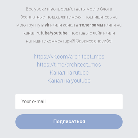
Все уроки и вопросы/ответы моего блога
бесплатные
, поддержите меня - подпишитесь на
мою группу в
vk
и/или канал в
телеграмм
и/или на
канал
rutube/youtube
- поставьте лайк и/или
напишите комментарий!
Заранее спасибо
!
https://vk.com/architect_mos
https://t.me/architect_mos
Канал на rutube
Канал на youtube
Подписаться