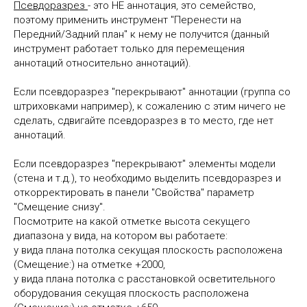
Псевдоразрез
- это НЕ аннотация, это семейство,
поэтому применить инструмент "Перенести на
Передний/Задний план" к нему не получится (данный
инструмент работает только для перемещения
аннотаций относительно аннотаций).
Если псевдоразрез "перекрывают" аннотации (группа со
штриховками например), к сожалению с этим ничего не
сделать, сдвигайте псевдоразрез в то место, где нет
аннотаций.
Если псевдоразрез "перекрывают" элементы модели
(стена и т.д.), то необходимо выделить псевдоразрез и
откорректировать в панели "Свойства" параметр
"Смещение снизу".
Посмотрите на какой отметке высота секущего
диапазона у вида, на котором вы работаете:
у вида плана потолка секущая плоскость расположена
(Смещение:) на отметке +2000,
у вида плана потолка с расстановкой осветительного
оборудования секущая плоскость расположена