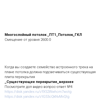
Многослойный потолок _ПТ1_Потолок_ГКЛ
Смещение от уровня 2600.0
Когда вы создаете семейство встроенного трека на
плане потолка должна подсвечиваться существующая
плита перекрытия
_Существующее перекрытие_верхнее
Посмотрите доп видео вопрос-ответ №4
https://disk.yandex.ru/i/fX52Wwhcm7wotg
https://disk.yandex.ru/i/tG53cQkNvMvQtg