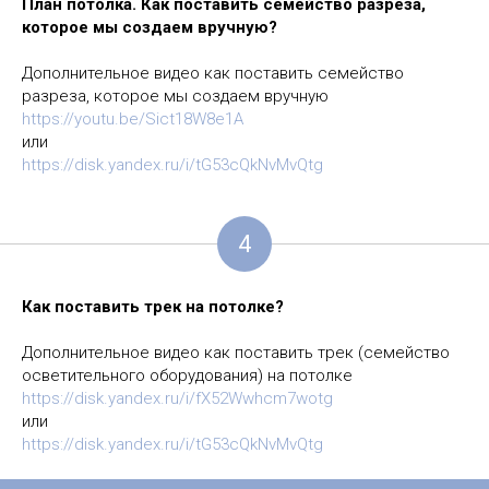
План потолка. Как поставить семейство разреза,
которое мы создаем вручную?
Дополнительное видео как
поставить семейство
разреза, которое мы создаем вручную
https://youtu.be/Sict18W8e1A
или
https://disk.yandex.ru/i/tG53cQkNvMvQtg
4
Как поставить трек на потолке?
Дополнительное видео как поставить трек (семейство
осветительного оборудования) на потолке
https://disk.yandex.ru/i/fX52Wwhcm7wotg
или
https://disk.yandex.ru/i/tG53cQkNvMvQtg