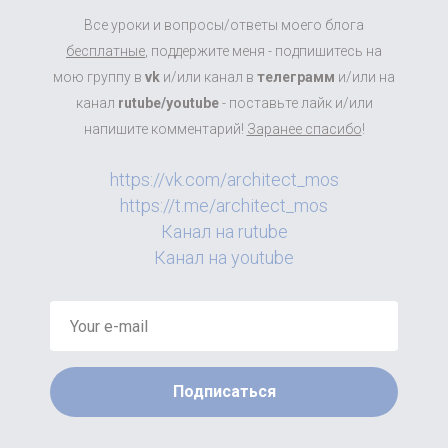
Все уроки и вопросы/ответы моего блога
бесплатные
, поддержите меня - подпишитесь на
мою группу в
vk
и/или канал в
телеграмм
и/или на
канал
rutube/youtube
- поставьте лайк и/или
напишите комментарий!
Заранее спасибо
!
https://vk.com/architect_mos
https://t.me/architect_mos
Канал на rutube
Канал на youtube
Подписаться