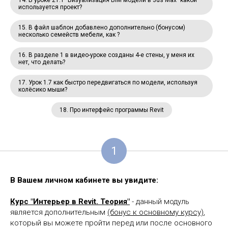
14. В уроке 21.1 "Визуализация BIM модели в 3ds Max" какой
используется проект?
15. В файл шаблон добавлено дополнительно (бонусом)
несколько семейств мебели, как ?
16. В разделе 1 в видео-уроке созданы 4-е стены, у меня их
нет, что делать?
17. Урок 1.7 как быстро передвигаться по модели, используя
колёсико мыши?
18. Про интерфейс программы Revit
1
В Вашем личном кабинете вы увидите:
Курс "Интерьер в Revit. Теория"
- данный модуль
является дополнительным
(бонус к основному курсу)
,
который вы можете пройти перед или после основного