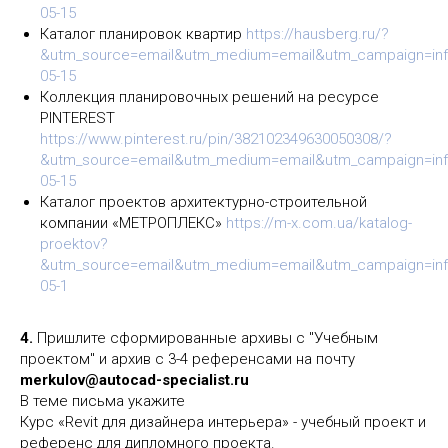
05-15
Каталог планировок квартир
https://hausberg.ru/?
&utm_source=email&utm_medium=email&utm_campaign=infor
05-15
Коллекция планировочных решений на ресурсе
PINTEREST
https://www.pinterest.ru/pin/382102349630050308/?
&utm_source=email&utm_medium=email&utm_campaign=infor
05-15
Каталог проектов архитектурно-строительной
компании «МЕТРОПЛЕКС»
https://m-x.com.ua/katalog-
proektov?
&utm_source=email&utm_medium=email&utm_campaign=infor
05-1
4.
Пришлите сформированные архивы с "Учебным
проектом" и архив с 3-4 референсами на почту
merkulov@autocad-specialist.ru
В теме письма укажите
Курс «Revit для дизайнера интерьера» - учебный проект и
референс для дипломного проекта.