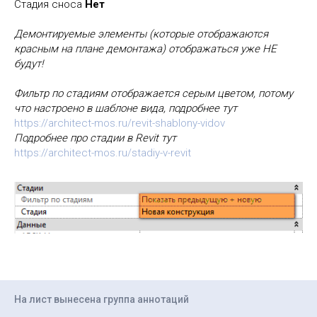
Стадия сноса
Нет
Демонтируемые элементы (которые отображаются
красным на плане демонтажа) отображаться уже НЕ
будут!
Фильтр по стадиям отображается серым цветом, потому
что настроено в шаблоне вида, подробнее тут
https://architect-mos.ru/revit-shablony-vidov
Подробнее про стадии в Revit тут
https://architect-mos.ru/stadiy-v-revit
На лист вынесена группа аннотаций