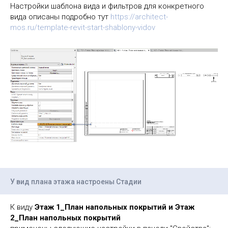
Настройки шаблона вида и фильтров для конкретного
вида описаны подробно тут
https://architect-
mos.ru/template-revit-start-shablony-vidov
У вид плана этажа настроены Стадии
К виду
Этаж 1_План напольных покрытий и Этаж
2_План напольных покрытий