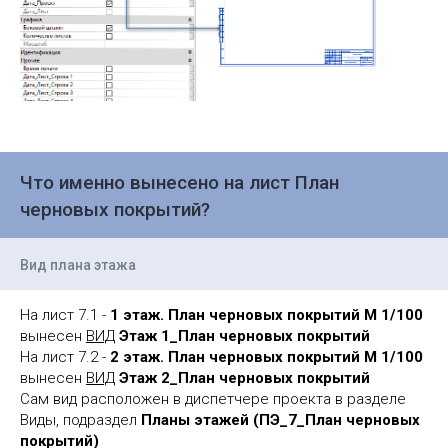
Что именно вынесено на лист План
черновых покрытий?
Вид плана этажа
На лист 7.1 -
1 этаж. План черновых покрытий М 1/100
вынесен
ВИД
Этаж 1_План черновых покрытий
На лист 7.2 -
2 этаж. План черновых покрытий М 1/100
вынесен
ВИД
Этаж 2_План черновых покрытий
Сам вид расположен в диспетчере проекта в разделе
Виды, подраздел
Планы этажей (ПЭ_7_План черновых
покрытий)