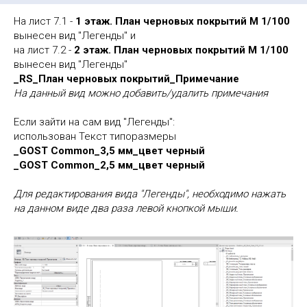
На лист 7.1 -
1 этаж. План черновых покрытий М 1/100
вынесен вид "Легенды" и
на лист 7.2 -
2 этаж. План черновых покрытий М 1/100
вынесен вид "Легенды"
_RS_План черновых покрытий_Примечание
На данный вид можно добавить/удалить примечания
Если зайти на сам вид "Легенды":
использован Текст типоразмеры
_GOST Common_3,5 мм_цвет черный
_GOST Common_2,5 мм_цвет черный
Для редактирования вида "Легенды", необходимо нажать
на данном виде два раза левой кнопкой мыши.