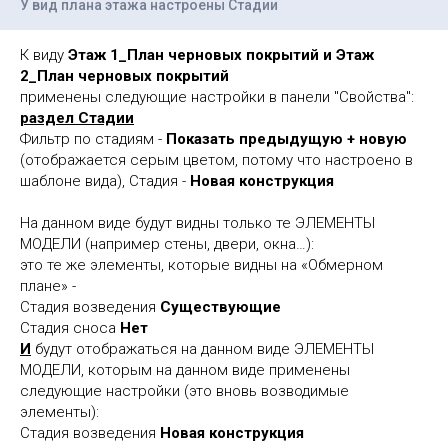
У вид плана этажа настроены Стадии
К виду
Этаж 1_План черновых покрытий и Этаж
2_План черновых покрытий
применены следующие настройки в панели "Свойства":
раздел Стадии
Фильтр по стадиям -
Показать предыдущую + новую
(отображается серым цветом, потому что настроено в
шаблоне вида), Стадия -
Новая конструкция
На данном виде будут видны только те ЭЛЕМЕНТЫ
МОДЕЛИ (например стены, двери, окна…):
это те же элементы, которые видны на «Обмерном
плане» -
Стадия возведения
Существующие
Стадия сноса
Нет
И
будут отображаться на данном виде ЭЛЕМЕНТЫ
МОДЕЛИ, которым на данном виде применены
следующие настройки (это вновь возводимые
элементы):
Стадия возведения
Новая конструкция