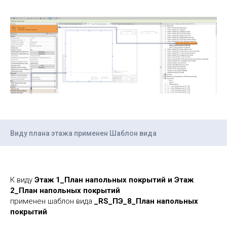
Виду плана этажа применен Шаблон вида
К виду
Этаж 1_План напольных покрытий и Этаж
2_План напольных покрытий
применен шаблон вида
_RS_ПЭ_8_План напольных
покрытий