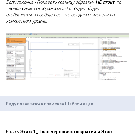
Если галочка «Показать границу обрезки»
НЕ стоит
, то
черной рамки отображаться НЕ будет, будет
отображаться вообще всё, что создано в модели на
конкретном уровне.
Виду плана этажа применен Шаблон вида
К виду
Этаж 1_План черновых покрытий и Этаж