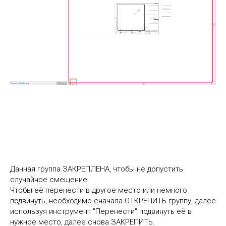
Данная группа ЗАКРЕПЛЕНА, чтобы не допустить
случайное смещение.
Чтобы её перенести в другое место или немного
подвинуть, необходимо сначала ОТКРЕПИТЬ группу, далее
используя инструмент "Перенести" подвинуть её в
нужное место, далее снова ЗАКРЕПИТЬ.