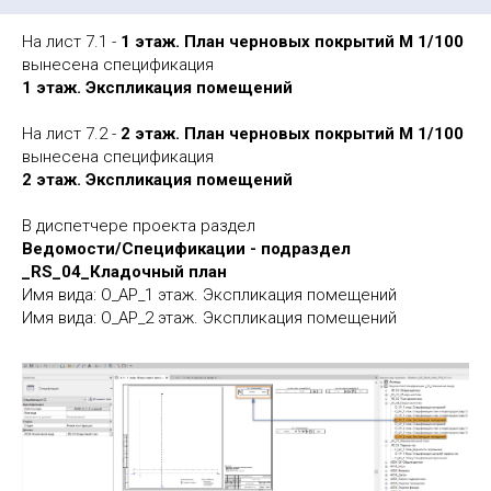
На лист 7.1 -
1 этаж. План черновых покрытий М 1/100
вынесена спецификация
1 этаж. Экспликация помещений
На лист 7.2 -
2 этаж. План черновых покрытий М 1/100
вынесена спецификация
2 этаж. Экспликация помещений
В диспетчере проекта раздел
Ведомости/Спецификации - подраздел
_RS_04_Кладочный план
Имя вида: О_АР_1 этаж. Экспликация помещений
Имя вида: О_АР_2 этаж. Экспликация помещений