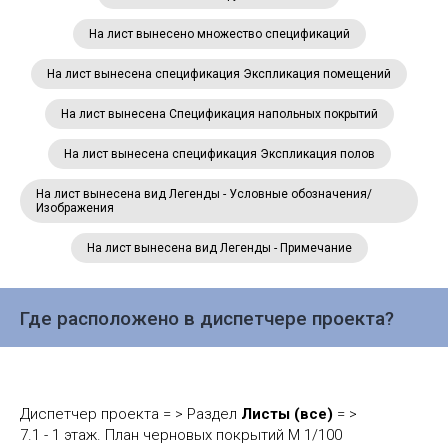
На лист вынесено множество спецификаций
На лист вынесена спецификация Экспликация помещений
На лист вынесена Спецификация напольных покрытий
На лист вынесена спецификация Экспликация полов
На лист вынесена вид Легенды - Условные обозначения/
Изображения
На лист вынесена вид Легенды - Примечание
Где расположено в диспетчере проекта?
Диспетчер проекта = > Раздел
Листы (все)
= >
7.1 - 1 этаж. План черновых покрытий М 1/100