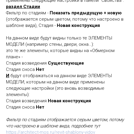
применены следующие настройки в панели "Свойства":
раздел Стадии
Фильтр по стадиям -
Показать предыдущую + новую
(отображается серым цветом, потому что настроено в
шаблоне вида), Стадия -
Новая конструкция
На данном виде будут видны только те ЭЛЕМЕНТЫ
МОДЕЛИ (например стены, двери, окна…):
это те же элементы, которые видны на «Обмерном
плане» -
Стадия возведения
Существующие
Стадия сноса
Нет
И
будут отображаться на данном виде ЭЛЕМЕНТЫ
МОДЕЛИ, которым на данном виде применены
следующие настройки (это вновь возводимые
элементы):
Стадия возведения
Новая конструкция
Стадия сноса
Нет
Фильтр по стадиям отображается серым цветом, потому
что настроено в шаблоне вида, подробнее тут
https://architect-mos.ru/revit-shablony-vidov