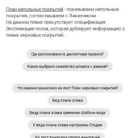
План напольных покрытий
- показываем напольные
покрытия, согласовываем с Заказчиком.
На данном плане присутствует спецификация
Экспликация полов, которая дублирует информацию с
плана черновых покрытий...
Где расположено в диспетчере проекта?
Какое выбрано семейство штампа с рамкой?
Что именно вынесено на лист План черновых покрытий?
Вид плана этажа
Виду плана этажа применен Шаблон вида
У вида плана этажа настроены Стадии
На лист вынесена группа аннотаций