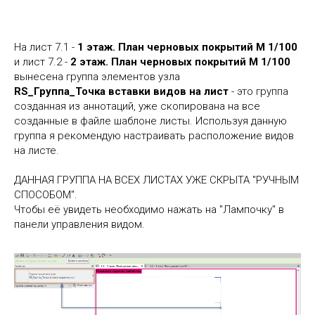
На лист 7.1 -
1 этаж. План черновых покрытий М 1/100
и лист 7.2 -
2 этаж. План черновых покрытий М 1/100
вынесена группа элементов узла
RS_Группа_Точка вставки видов на лист
- это группа
созданная из аннотаций, уже скопирована на все
созданные в файле шаблоне листы. Используя данную
группа я рекомендую настраивать расположение видов
на листе.
ДАННАЯ ГРУППА НА ВСЕХ ЛИСТАХ УЖЕ СКРЫТА "РУЧНЫМ
СПОСОБОМ".
Чтобы её увидеть необходимо нажать на "Лампочку" в
панели управления видом.