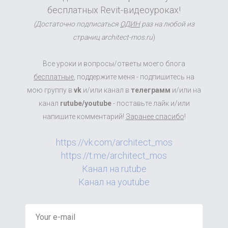
бесплатных Revit-видеоуроках!
(Достаточно подписаться
ОДИН
раз на любой из
страниц architect-mos.ru
)
Все уроки и вопросы/ответы моего блога
бесплатные
, поддержите меня - подпишитесь на
мою группу в
vk
и/или канал в
телеграмм
и/или на
канал
rutube/youtube
- поставьте лайк и/или
напишите комментарий!
Заранее спасибо
!
https://vk.com/architect_mos
https://t.me/architect_mos
Канал на rutube
Канал на youtube