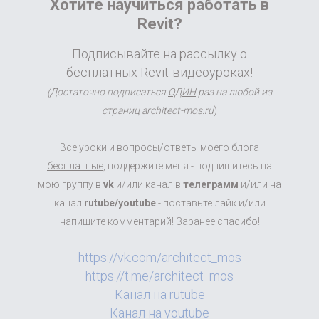
Хотите научиться работать в
Revit?
Подписывайте на рассылку о
бесплатных Revit-видеоуроках!
(Достаточно подписаться
ОДИН
раз на любой из
страниц architect-mos.ru
)
Все уроки и вопросы/ответы моего блога
бесплатные
, поддержите меня - подпишитесь на
мою группу в
vk
и/или канал в
телеграмм
и/или на
канал
rutube/youtube
- поставьте лайк и/или
напишите комментарий!
Заранее спасибо
!
https://vk.com/architect_mos
https://t.me/architect_mos
Канал на rutube
Канал на youtube