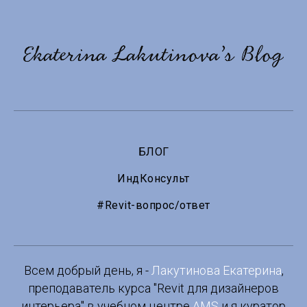
БЛОГ
ИндКонсульт
#Revit-вопрос/ответ
Всем добрый день, я -
Лакутинова Екатерина
,
преподаватель курса "Revit для дизайнеров
интерьера" в учебном центре
AMS
и я куратор