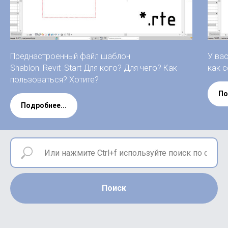
Преднастроенный файл шаблон
У ва
Shablon_Revit_Start Для кого? Для чего? Как
как 
пользоваться? Хотите?
По
Подробнее...
Поиск