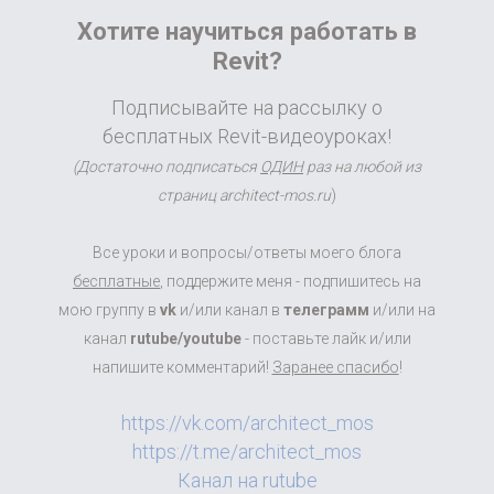
Хотите научиться работать в
Revit?
Подписывайте на рассылку о
бесплатных Revit-видеоуроках!
(Достаточно подписаться
ОДИН
раз на любой из
страниц architect-mos.ru
)
Все уроки и вопросы/ответы моего блога
бесплатные
, поддержите меня - подпишитесь на
мою группу в
vk
и/или канал в
телеграмм
и/или на
канал
rutube/youtube
- поставьте лайк и/или
напишите комментарий!
Заранее спасибо
!
https://vk.com/architect_mos
https://t.me/architect_mos
Канал на rutube