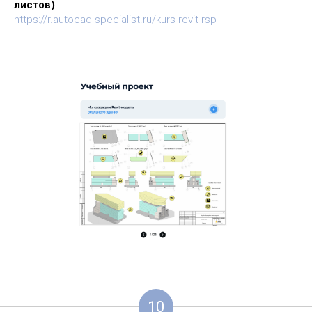
листов)
https://r.autocad-specialist.ru/kurs-revit-rsp
10