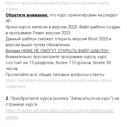
https://r.autocad-specialist.ru/kurs-revit-proektirovanie-
zdaniy
Обратите внимание,
что курс ориентирован на раздел
АР.
Уроки курса записан в версии 2023. Файл шаблон создан
в программе Ревит версии 2023.
Данный шаблон сможет открыть версия Revit 2023 и
версии выше путем обновления.
Вервии НИЖЕ НЕ СМОГУТ ОТКРЫТЬ ФАЙЛ ШАБЛОН.
Внимательно просмотрите программу курса, курс
состоит из 13 разделов, более 110 уроков, более 30
часов.
Прочитайте все общие типовые вопросы-ответы
https://architect-mos.ru/kurs-revit-proektirovanie-zdaniy-
reglament
2.
Приобретаете курса (кнопка "Записаться на курс") на
странице курса
https://r.autocad-specialist.ru/kurs-revit-proektirovanie-
zdaniy