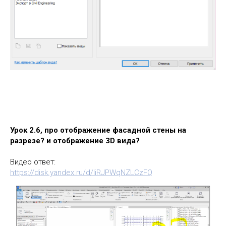
Урок 2.6, про отображение фасадной стены на
разрезе? и отображение 3D вида?
Видео ответ:
https://disk.yandex.ru/d/liRJPWqNZLCzFQ