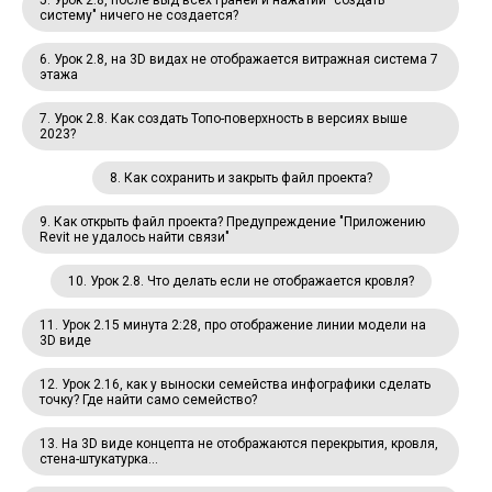
5. Урок 2.8, после выд всех граней и нажатии "создать
систему" ничего не создается?
6. Урок 2.8, на 3D видах не отображается витражная система 7
этажа
7. Урок 2.8. Как создать Топо-поверхность в версиях выше
2023?
8. Как сохранить и закрыть файл проекта?
9. Как открыть файл проекта? Предупреждение "Приложению
Revit не удалось найти связи"
10. Урок 2.8. Что делать если не отображается кровля?
11. Урок 2.15 минута 2:28, про отображение линии модели на
3D виде
12. Урок 2.16, как у выноски семейства инфографики сделать
точку? Где найти само семейство?
13. На 3D виде концепта не отображаются перекрытия, кровля,
стена-штукатурка...